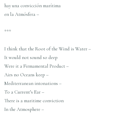
hay una convicción marítima
en la Atmósfera –
***
I think that the Root of the Wind is Water –
It would not sound so deep
Were it a Firmamental Product –
Airs no Oceans keep –
Mediterranean intonations –
To a Current’s Ear –
There is a maritime conviction
In the Atmosphere –