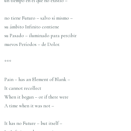
un tiempo en el que no existió –
no tiene Futuro – salvo sí mismo –
su ámbito Infinito contiene
su Pasado – iluminado para percibir
nuevos Períodos – de Dolor.
***
Pain – has an Element of Blank –
It cannot recollect
When it begun – or if there were
A time when it was not –
It has no Future – but itself –