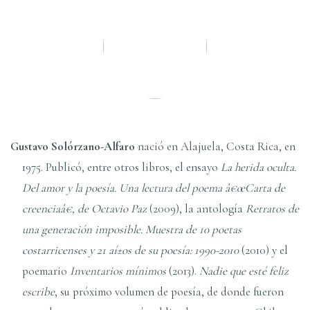
Gustavo Solórzano-Alfaro
nació en Alajuela, Costa Rica, en
1975. Publicó, entre otros libros, el ensayo
La herida oculta.
Del amor y la poesí­a. Una lectura del poema â€œCarta de
creenciaâ€, de Octavio Paz
(2009), la antologí­a
Retratos de
una generación imposible. Muestra de 10 poetas
costarricenses y 21 aí±os de su poesí­a: 1990-2010
(2010) y el
poemario
Inventarios mí­nimos
(2013).
Nadie que esté feliz
escribe
, su próximo volumen de poesí­a, de donde fueron