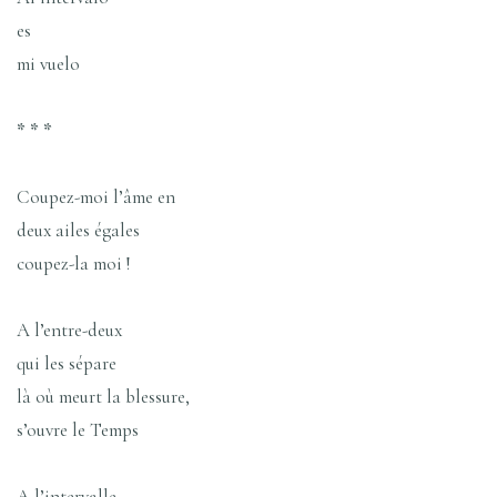
es
mi vuelo
* * *
Coupez-moi l’âme en
deux ailes égales
coupez-la moi !
A l’entre-deux
qui les sépare
là où meurt la blessure,
s’ouvre le Temps
A l’intervalle