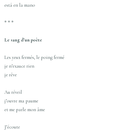
está en la mano
* * *
Le sang d’un poète
Les yeux fermés, le poing fermé
je n’exauce rien
je rêve
Au réveil
j’ouvre ma paume
et me parle mon âme
J’écoute