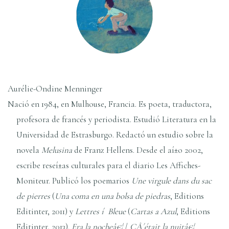
Aurélie-Ondine Menninger
Nació en 1984, en Mulhouse, Francia. Es poeta, traductora,
profesora de francés y periodista. Estudió Literatura en la
Universidad de Estrasburgo. Redactó un estudio sobre la
novela
Melusina
de Franz Hellens. Desde el aí±o 2002,
escribe reseí±as culturales para el diario Les Affiches-
Moniteur. Publicó los poemarios
Une virgule dans du sac
de pierres
(
Una coma en una bolsa de piedras
, Editions
Editinter, 2011) y
Lettres í Bleue
(
Cartas a Azul
, Editions
Editinter, 2013).
Era la nocheâ€¦
/
CÂ´était la nuitâ€¦